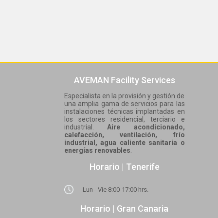
AVEMAN Facility Services
Especialista en la provisión y gestión de
una amplia gama de servicios para las
instalaciones técnicas implantadas en
los sectores residencial, terciario e
industrial.
Aire acondicionado,
calefacción, ventilación, frío
industrial, agua caliente sanitaria o
energías renovables
.
Horario | Tenerife
Lun - Vie 8:00-17:00 hrs.
Horario | Gran Canaria