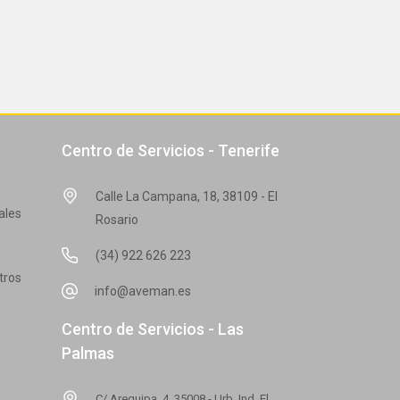
Centro de Servicios - Tenerife
Calle La Campana, 18, 38109 - El
ales
Rosario
(34) 922 626 223
tros
info@aveman.es
Centro de Servicios - Las
Palmas
C/ Arequipa, 4, 35008 - Urb. Ind. El