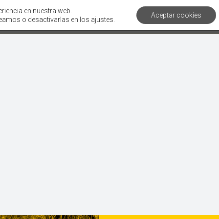
eriencia en nuestra web.
Aceptar cookies
Servicios
Clientes
Corporativo
Artí
amos o desactivarlas en los ajustes.