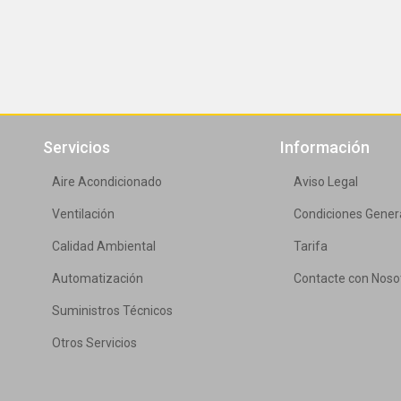
Servicios
Información
Aire Acondicionado
Aviso Legal
Ventilación
Condiciones Gener
Calidad Ambiental
Tarifa
Automatización
Contacte con Noso
Suministros Técnicos
Otros Servicios