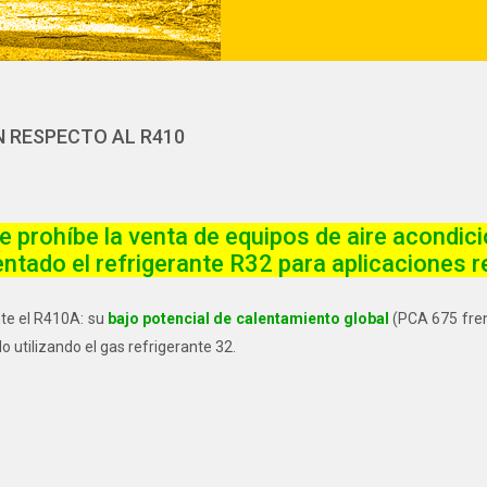
N RESPECTO AL R410
se prohíbe la venta de
equipos de aire acondic
ado el refrigerante R32 para aplicaciones re
nte el R410A: su
bajo potencial de calentamiento global
(PCA 675 fren
 utilizando el gas refrigerante 32.