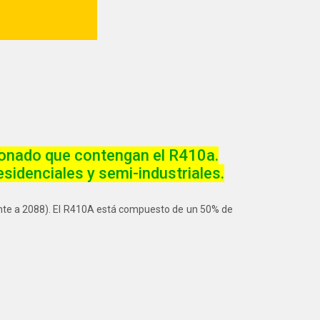
ionado
que contengan el R410a.
sidenciales y semi-industriales.
te a 2088). El R410A está compuesto de un 50% de