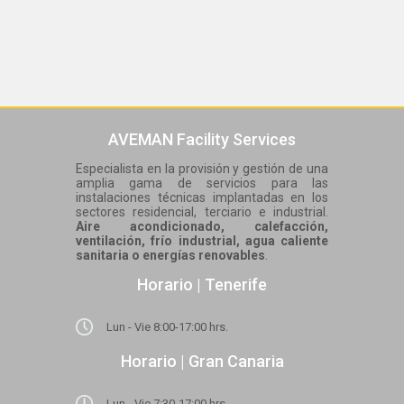
AVEMAN Facility Services
Especialista en la provisión y gestión de una
amplia gama de servicios para las
instalaciones técnicas implantadas en los
sectores residencial, terciario e industrial.
Aire acondicionado, calefacción,
ventilación, frío industrial, agua caliente
sanitaria o energías renovables
.
Horario | Tenerife
Lun - Vie 8:00-17:00 hrs.
Horario | Gran Canaria
Lun - Vie 7:30-17:00 hrs.