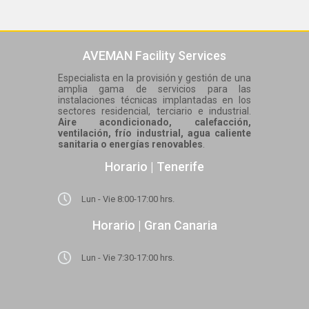
AVEMAN Facility Services
Especialista en la provisión y gestión de una
amplia gama de servicios para las
instalaciones técnicas implantadas en los
sectores residencial, terciario e industrial.
Aire acondicionado, calefacción,
ventilación, frío industrial, agua caliente
sanitaria o energías renovables
.
Horario | Tenerife
Lun - Vie 8:00-17:00 hrs.
Horario | Gran Canaria
Lun - Vie 7:30-17:00 hrs.