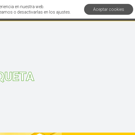
eriencia en nuestra web.
Aceptar cookies
Servicios
Clientes
Corporativo
Artí
amos o desactivarlas en los ajustes.
QUETA