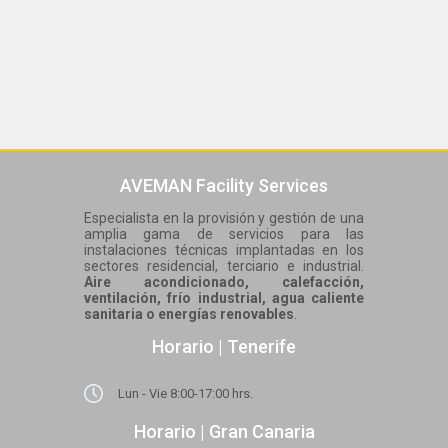
AVEMAN Facility Services
Especialista en la provisión y gestión de una
amplia gama de servicios para las
instalaciones técnicas implantadas en los
sectores residencial, terciario e industrial.
Aire acondicionado, calefacción,
ventilación, frío industrial, agua caliente
sanitaria o energías renovables
.
Horario | Tenerife
Lun - Vie 8:00-17:00 hrs.
Horario | Gran Canaria