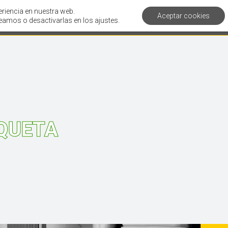
eriencia en nuestra web.
Aceptar cookies
Servicios
Clientes
Corporativo
Artí
amos o desactivarlas en los ajustes.
QUETA