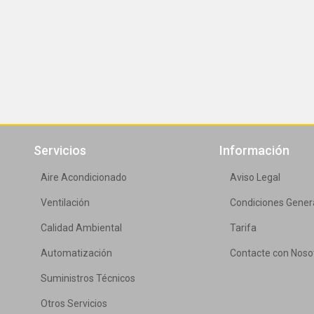
Servicios
Información
Aire Acondicionado
Aviso Legal
Ventilación
Condiciones Gener
Calidad Ambiental
Tarifa
Automatización
Contacte con Noso
Suministros Técnicos
Otros Servicios