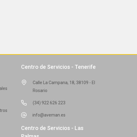
Centro de Servicios - Tenerife
Calle La Campana, 18, 38109 - El
ales
Rosario
(34) 922 626 223
tros
info@aveman.es
Centro de Servicios - Las
Palmas