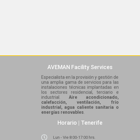
AVEMAN Facility Services
Especialista en la provisión y gestión de
una amplia gama de servicios para las
instalaciones técnicas implantadas en
los sectores residencial, terciario e
industrial.
Aire acondicionado,
calefacción, ventilación, frío
industrial, agua caliente sanitaria o
energías renovables
.
Horario | Tenerife
Lun - Vie 8:00-17:00 hrs.