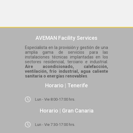
AVEMAN Facility Services
Especialista en la provisión y gestión de una
amplia gama de servicios para las
instalaciones técnicas implantadas en los
sectores residencial, terciario e industrial.
Aire acondicionado, calefacción,
ventilación, frío industrial, agua caliente
sanitaria o energías renovables
.
Horario | Tenerife
Lun - Vie 8:00-17:00 hrs.
Horario | Gran Canaria
Lun - Vie 7:30-17:00 hrs.