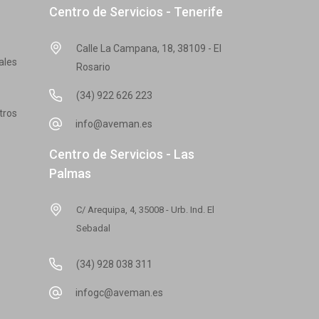
Centro de Servicios - Tenerife
Calle La Campana, 18, 38109 - El
ales
Rosario
(34) 922 626 223
tros
info@aveman.es
Centro de Servicios - Las
Palmas
C/ Arequipa, 4, 35008 - Urb. Ind. El
Sebadal
(34) 928 038 311
infogc@aveman.es