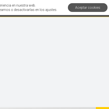
eriencia en nuestra web.
Aceptar cookies
Servicios
Clientes
Corporativo
Artí
amos o desactivarlas en los ajustes.