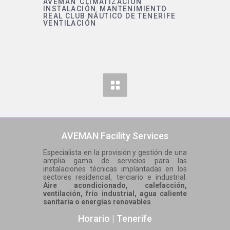
AVEMAN
CLIMATIZACIÓN
INSTALACIÓN
MANTENIMIENTO
REAL CLUB NÁUTICO DE TENERIFE
VENTILACIÓN
AVEMAN Facility Services
Especialista en la provisión y gestión de una
amplia gama de servicios para las
instalaciones técnicas implantadas en los
sectores residencial, terciario e industrial.
Aire acondicionado, calefacción,
ventilación, frío industrial, agua caliente
sanitaria o energías renovables
.
Horario | Tenerife