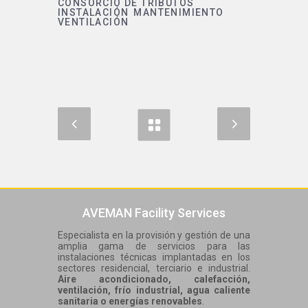
CONSORCIO DE TRIBUTOS
INSTALACIÓN
MANTENIMIENTO
VENTILACIÓN
AVEMAN Facility Services
Especialista en la provisión y gestión de una
amplia gama de servicios para las
instalaciones técnicas implantadas en los
sectores residencial, terciario e industrial.
Aire acondicionado, calefacción,
ventilación, frío industrial, agua caliente
sanitaria o energías renovables
.