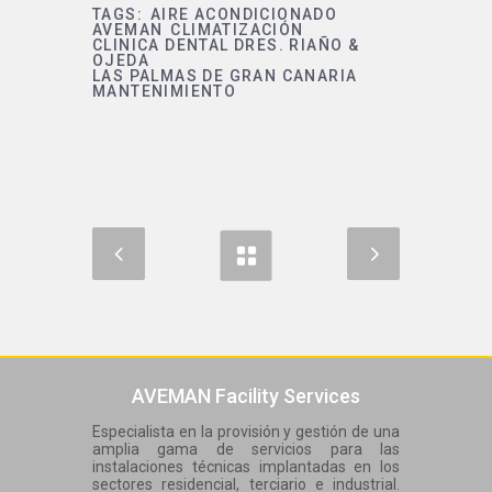
TAGS:
AIRE ACONDICIONADO
AVEMAN
CLIMATIZACIÓN
CLINICA DENTAL DRES. RIAÑO &
OJEDA
LAS PALMAS DE GRAN CANARIA
MANTENIMIENTO
AVEMAN Facility Services
Especialista en la provisión y gestión de una
amplia gama de servicios para las
instalaciones técnicas implantadas en los
sectores residencial, terciario e industrial.