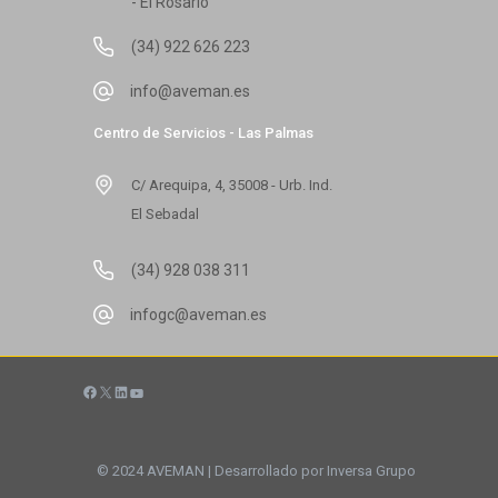
- El Rosario
(34) 922 626 223
info@aveman.es
Centro de Servicios - Las Palmas
C/ Arequipa, 4, 35008 - Urb. Ind.
El Sebadal
(34) 928 038 311
infogc@aveman.es
Facebook
X
LinkedIn
YouTube
© 2024 AVEMAN | Desarrollado por Inversa Grupo